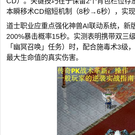
CD）。关键技巧在于保留2个背包栏位存
本瞬移术CD缩短机制（8秒→6秒），实
道士职业应重点强化神兽AI联动系统，新
200%暴击概率15秒。实测表明携带双三
「幽冥召唤」任务）时，配合施毒术3级，每
最大生命值的真实伤害。