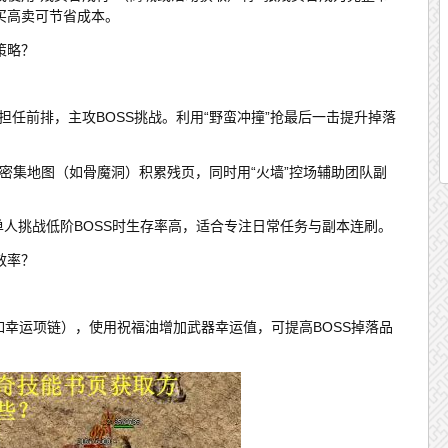
买高卖可节省成本。
策略？
担任前排，主攻BOSS挑战。利用“野蛮冲撞”抢最后一击提升掉落
怪密集地图（如骨魔洞）积累残页，同时用“火墙”控场辅助团队副
，单人挑战低阶BOSS时生存率高，适合专注日常任务与副本连刷。
效率？
如幸运项链），使用祝福油增加武器幸运值，可提高BOSS掉落品