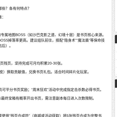
哪些？各有何特点？
重：
和专属地图BOSS（如沙巴克影之道、幻境十层）是书页核心来源。
OSS掉落率更高。建议组队前往，搭配“隐身术”“魔法盾”等保命技
启后）。
页残页，坚持完成可月均积累20-30张。
兽皮）换取贡献值，兑换书页礼包。适合时间碎片化玩家。
成员可平分书页奖励；“周末狂欢”活动中完成指定击杀数必得书页。
等副本最终宝箱有概率开出书页，需注意副本每日进入次数限制。
使用“残页合成符”（商城或活动获取）将5张残页合成为完整书