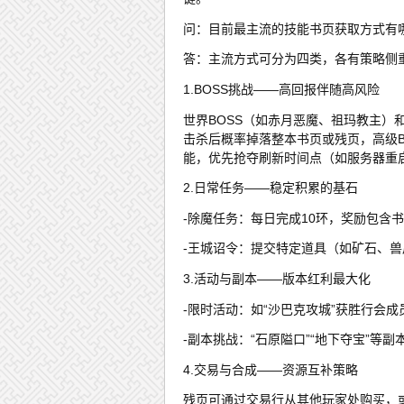
问：目前最主流的技能书页获取方式有
答：主流方式可分为四类，各有策略侧
1.BOSS挑战——高回报伴随高风险
世界BOSS（如赤月恶魔、祖玛教主）
击杀后概率掉落整本书页或残页，高级B
能，优先抢夺刷新时间点（如服务器重
2.日常任务——稳定积累的基石
-除魔任务：每日完成10环，奖励包含书
-王城诏令：提交特定道具（如矿石、
3.活动与副本——版本红利最大化
-限时活动：如“沙巴克攻城”获胜行会
-副本挑战：“石原隘口”“地下夺宝”
4.交易与合成——资源互补策略
残页可通过交易行从其他玩家处购买，或