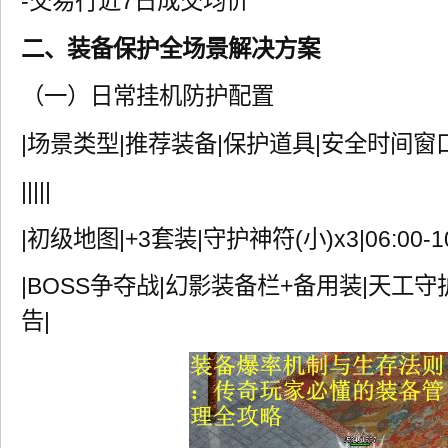
-交易行近7日成交均价
二、装备保护全场景解决方案
（一）日常挂机防护配置
|场景类型|推荐装备|保护道具|安全时间窗口
|||||
|初级地图|+3套装|守护神符(小)x3|06:00-10
|BOSS争夺战|幻影装备栏+备用装|天工
告|