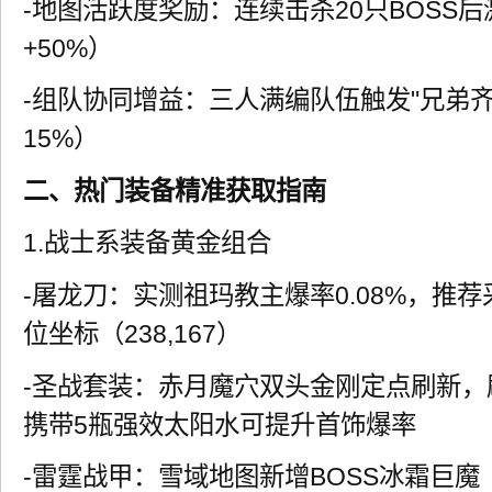
-地图活跃度奖励：连续击杀20只BOSS后
+50%）
-组队协同增益：三人满编队伍触发"兄弟齐
15%）
二、热门装备精准获取指南
1.战士系装备黄金组合
-屠龙刀：实测祖玛教主爆率0.08%，推荐
位坐标（238,167）
-圣战套装：赤月魔穴双头金刚定点刷新，
携带5瓶强效太阳水可提升首饰爆率
-雷霆战甲：雪域地图新增BOSS冰霜巨魔（