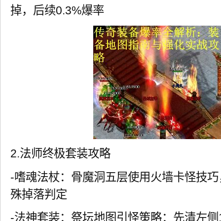
掉，后续0.3%爆率
2.法师终极套装攻略
-嗜魂法杖：骨魔洞五层使用火墙卡怪技巧
殊掉落判定
-法神套装：祭坛地图引怪策略：先清左侧