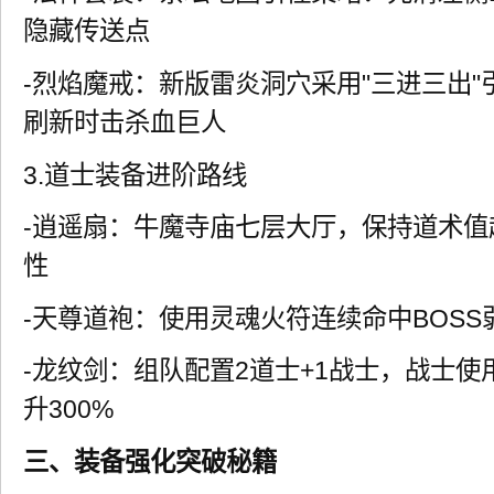
隐藏传送点
-烈焰魔戒：新版雷炎洞穴采用"三进三出
刷新时击杀血巨人
3.道士装备进阶路线
-逍遥扇：牛魔寺庙七层大厅，保持道术值
性
-天尊道袍：使用灵魂火符连续命中BOSS
-龙纹剑：组队配置2道士+1战士，战士
升300%
三、装备强化突破秘籍