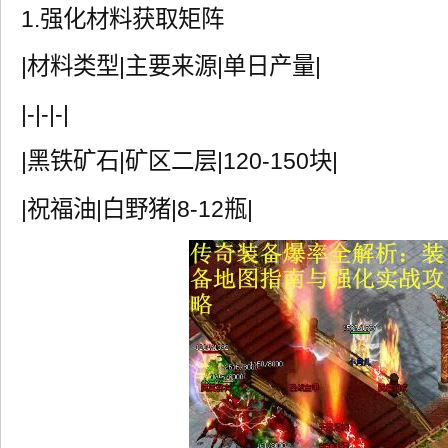
1.强化材料获取矩阵
|材料类型|主要来源|单日产量|
|-|-|-|
|黑铁矿石|矿区二层|120-150块|
|祝福油|白野猪|8-12瓶|