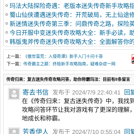
玛法大陆探险奇遇：老版本迷失传奇新手攻略
蜀山仙侠遭遇迷失传奇：开荒破局，无上仙途
新迷情迷失传奇第三季：问鼎传奇之路，探险
今日开服中变迷失传奇攻略大全：新手必读，
韩版鬼斧传奇迷失传奇攻略大全：全面解答你
克
上一篇：
《傲世蛮荒：入侵奇谭》新手入门十问十答
下一篇：
传奇霸主之巅：终极新手攻略指南，疑难杂症一网
打尽
传奇归来：复古迷失传奇攻略问答，助你称霸玛法：目前有8条留言
寄去书信
发布于 2024/7/9 22:40:41
回
在《传奇归来：复古迷失传奇》中，我找
攻略问答环节让我对游戏有了更深的理解
地成长和称霸。
芳香伊人
发布于 2024/7/10 0:55:04
回