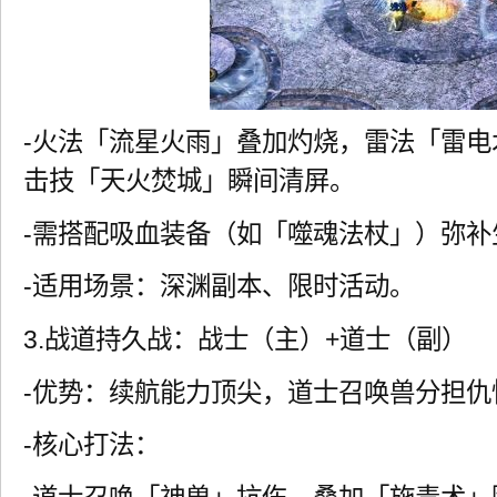
-火法「流星火雨」叠加灼烧，雷法「雷
击技「天火焚城」瞬间清屏。
-需搭配吸血装备（如「噬魂法杖」）弥补
-适用场景：深渊副本、限时活动。
3.战道持久战：战士（主）+道士（副）
-优势：续航能力顶尖，道士召唤兽分担仇
-核心打法：