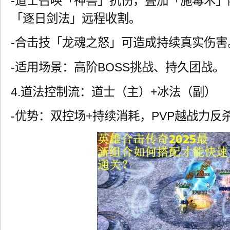
-道士召唤「神兽」抗伤，叠加「施毒术」
「逐日剑法」远程收割。
-合击技「龙魂之怒」可造成持续真实伤害
-适用场景：高阶BOSS挑战、持久团战。
4.道法控制流：道士（主）+冰法（副）
-优势：双控场+持续消耗，PVP越战力反