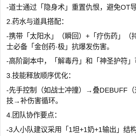
-道士通过「隐身术」重置仇恨，避免OT
2.药水与道具搭配：
-携带「太阳水」（瞬回）+「疗伤药」（
士必备「金创药·极」抗爆发伤害。
-高阶副本中，「解毒丹」和「神圣护符」
3.技能释放顺序优化：
-先手控制（如战士冲撞）→叠DEBUFF
技→补伤害循环。
4.团队协作要点：
-3人小队建议采用「1坦+1奶+1输出」结