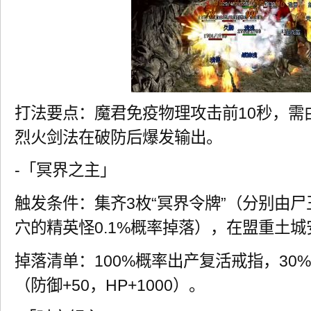
打法要点：魔君免疫物理攻击前10秒，需
烈火剑法在破防后爆发输出。
-「冥界之主」
触发条件：集齐3枚“冥界令牌”（分别由
穴的精英怪0.1%概率掉落），在盟重土
掉落清单：100%概率出产复活戒指，30%
（防御+50，HP+1000）。