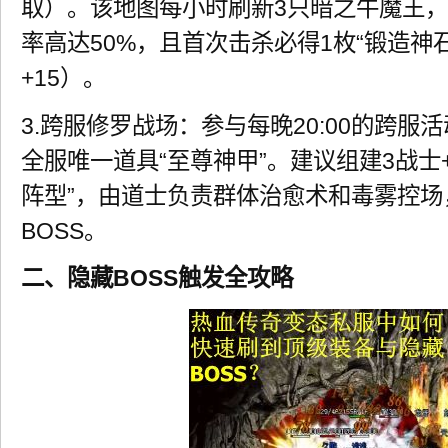
取）。该地图每小时刷新3只暗之牛魔王
率高达50%，且首次击杀必得1枚“锻造神
+15）。
3.跨服修罗战场：参与每晚20:00的跨
全服唯一道具“至尊神甲”。建议组建3战士+2
阵型”，由道士负责群体治愈术和毒雾控
BOSS。
二、隐藏BOSS触发全攻略