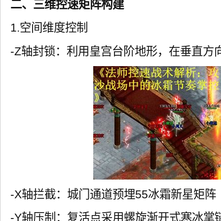
二、三维控速矩阵构建
1.空间维度控制
-Z轴封锁：利用皇宫台阶地形，在垂直方
-X轴拦截：城门通道预埋55冰霜新星矩阵
-Y轴压制：复活点采用螺旋渐开式寒冰掌