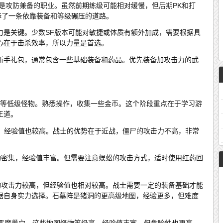
是攻防兼备的职业。虽然前期练级可能相对缓慢，但后期PK和打
择了一条依靠装备和等级碾压的道路。
力是关键。少数SF版本可能对敏捷或体质有额外加成，需要根据具
心在于击杀效率，所以力量是首选。
新手礼包，通常包含一些基础装备和药品。优先装备加攻击力的武
鸡等低级怪物。熟悉操作，收集一些金币。这个阶段重点在于学习游
王道。
快，经验值也较高。战士的优势在于近战，僵尸的攻击力不高，非常
怪物密集，经验值丰富。但需要注意蜈蚣的攻击方式，适时使用红药回
怪物攻击力较高，但经验值也相对较高。战士需要一定的装备基础才能
据自身实力选择。石墓阵是猪洞的更高级地图，经验更多，但难度
月恶魔巢穴。这些地图怪物等级高，经验值丰富，但危险性也更高。