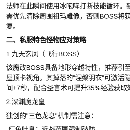
法师在此瞬间使用冰咆哮打断技能循环。新
需优先清除周围祖玛雕像，否则BOSS将
复。
二、私服特色怪物应对策略
1.九天玄凤（飞行BOSS）
该魔改BOSS具备地形穿越特性，推荐引
屋顶卡视角。其掉落的"涅槃羽衣"可激活
间+7秒，配合圣言术可提升35%经验获取
2.深渊魔龙皇
独创的"三色龙息"机制需注意：
-红色吐息：近战范围强制破防