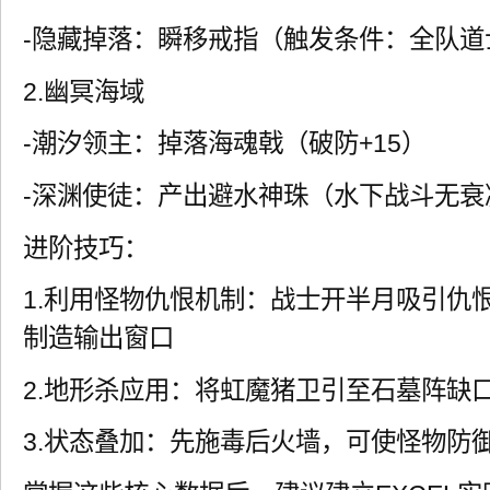
-隐藏掉落：瞬移戒指（触发条件：全队道
2.幽冥海域
-潮汐领主：掉落海魂戟（破防+15）
-深渊使徒：产出避水神珠（水下战斗无衰
进阶技巧：
1.利用怪物仇恨机制：战士开半月吸引仇
制造输出窗口
2.地形杀应用：将虹魔猪卫引至石墓阵缺
3.状态叠加：先施毒后火墙，可使怪物防御