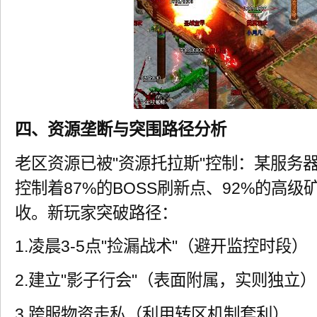
四、资源垄断与突围路径分析
老区资源已被"资源托拉斯"控制：某服务
控制着87%的BOSS刷新点、92%的高级
收。新玩家突破路径：
1.凌晨3-5点"捡漏战术"（避开监控时段）
2.建立"影子行会"（表面附属，实则独立）
3.跨服物资走私（利用转区机制套利）