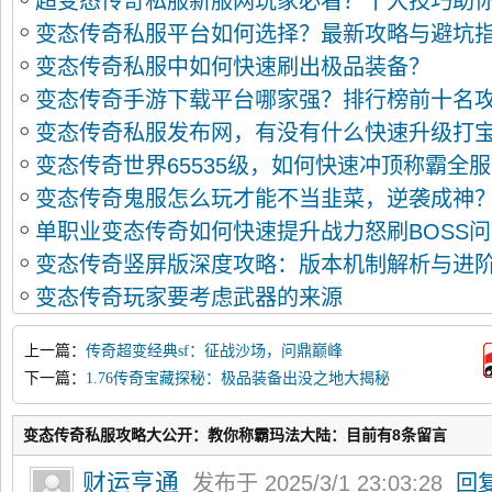
超变态传奇私服新服网玩家必看？十大技巧助
变态传奇私服平台如何选择？最新攻略与避坑
服
变态传奇私服中如何快速刷出极品装备？
变态传奇手游下载平台哪家强？排行榜前十名
变态传奇私服发布网，有没有什么快速升级打
些？
变态传奇世界65535级，如何快速冲顶称霸全
变态传奇鬼服怎么玩才能不当韭菜，逆袭成神
单职业变态传奇如何快速提升战力怒刷BOSS
变态传奇竖屏版深度攻略：版本机制解析与进
变态传奇玩家要考虑武器的来源
上一篇：
传奇超变经典sf：征战沙场，问鼎巅峰
下一篇：
1.76传奇宝藏探秘：极品装备出没之地大揭秘
变态传奇私服攻略大公开：教你称霸玛法大陆：目前有8条留言
财运亨通
发布于 2025/3/1 23:03:28
回