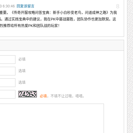
8
 6:30:46
回复该留言
至关重要。《传奇开服攻略问答宝典：新手小白秒变老鸟，问道成神之路》为我
略。通过实践宝典中的建议，我在PK中屡战屡胜，团队协作也更加默契。这
烈推荐给所有热爱PK和团队战的玩家！
必填
选填
选填
必填
，不填不让过哦，嘻嘻。