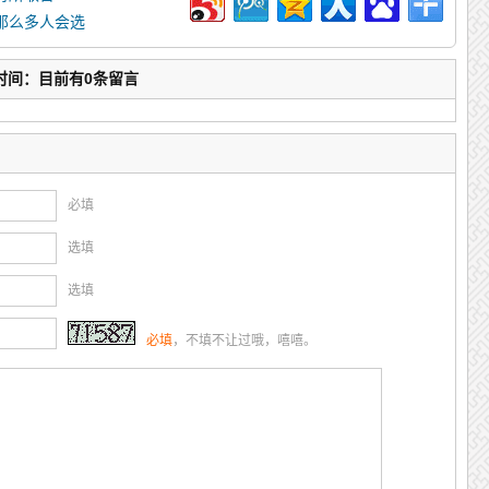
那么多人会选
时间：目前有0条留言
必填
选填
选填
必填
，不填不让过哦，嘻嘻。