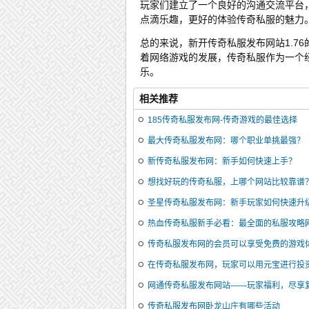
玩家们建立了一个良好的沟通交流平台
点滴乐趣，更好的体验传奇私服的魅力
总的来说，新开传奇私服发布网站1.7
着网络游戏的发展，传奇私服作为一个
乐。
相关推荐
185传奇私服发布网-传奇游戏的最佳选择
最大传奇私服发布网：哪个职业单挑最强？
新传奇私服发布网：新手如何快速上手？
想找好玩的传奇私服，上哪个网站比较靠谱
圣星传奇私服发布网：新手玩家如何快速升
热血传奇私服新手必看：最全面的私服攻略
传奇私服发布网的会员可以享受免费的游戏
在传奇私服发布网，玩家可以用元宝进行投
网通传奇私服发布网站——玩家福利，尽享
忆，成年后依旧钟爱其中的魔幻世界，可现
传奇私服发布网卧龙山庄有哪些活动