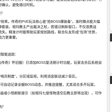
时确认，避免错过时机。
要？
效率。传奇的PVE玩法核心是“抢BOSS爆装备”，准时蹲点能大幅
神套装，祖玛教主产出裁决之杖，若错过刷新窗口，不仅浪费战
流失。精准计时能帮助玩家规划路线，联合队友形成“包场”优势，
战力更重要。
到智能追踪：
血传奇》怀旧服）已添加BOSS复活倒计时功能，玩家击杀后系统自
建立“哨兵制度”，分区域监视，利用消息联动减少盲区。
”）可自动记录全服BOSS动态，并推送提醒，尤其适合多开玩家。
口动画或小怪刷新提示（如祖玛七层怪物清空后教主即将出现），可作
响？