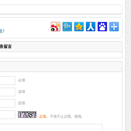
高？
0条留言
必填
选填
选填
必填
，不填不让过哦，嘻嘻。