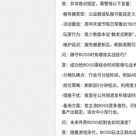
答：并非绝对固定，需警惕以下变量：
-服务器类型：公益服或私服可能自定义规
-活动叠加：周年庆或节假日常推出“BO
-玩家行为：极少数版本设“触发式刷新
-维护延迟：服务器更新后，刷新周期
问：蹲守BOSS时有哪些实战技巧？
答：成功抢BOSS需结合时间管理与战
-分梯队蹲点：行会可分组轮班，例如A
-抢位策略：刷新前5分钟抵达，利用
-情报干扰：故意在公共频道发布错误
-备用方案：若主流BOSS竞争激烈，可
备产出稳定，适合中小型行会。
问：未来传奇BOSS机制会如何演变？
答：随着游戏迭代，BOSS玩法正趋向