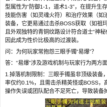
型属性为“防御1-1，道术1-3”，在提升
技能伤害（如灵魂火符）和治疗效果（如
装备，它更易通过击杀BOSS获取（如祖
且外观独特的青铜纹路设计符合道士“神秘
因此成为性价比极高的过渡装。
问：为何玩家常抱怨三眼手镯“易爆”？
答：“易爆”涉及游戏机制与玩家行为两方
1.掉落机制限制：三眼手镯虽非顶级装备
率仅约0.1%，且需击杀精英怪或BOSS
操作失误或团队配合不足死亡，导致装备