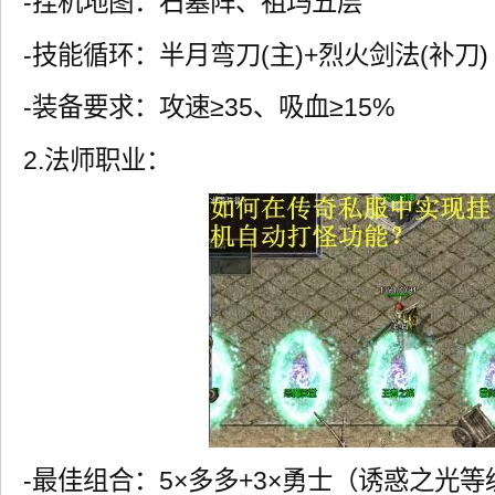
-挂机地图：石墓阵、祖玛五层
-技能循环：半月弯刀(主)+烈火剑法(补刀)
-装备要求：攻速≥35、吸血≥15%
2.法师职业：
-最佳组合：5×多多+3×勇士（诱惑之光等