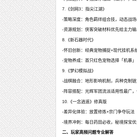
7.《剑网3：指尖江湖》
-策略深度：角色羁绊组合技，动态战场
-资源规划：侠客突破材料优先给主力输
8.《新石器时代》
-怀旧创新：经典宠物捕捉+现代挂机系
-宠物养成：首只红色宠物选择「机暴
9.《梦幻模拟战》
-战棋融合：地形影响机制，兵种克制链
-阵容搭配：光辉军团流派适用性最广
10.《一念逍遥》修真版
-差异化体验：放置修炼+宗门争夺玩法
-境界冲刺：每日药田必收，秘境探宝
二、玩家高频问题专业解答