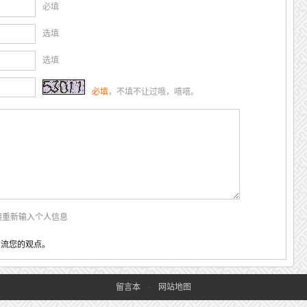
必填
选填
选填
必填
，不填不让过哦，嘻嘻。
用重新输入个人信息
交流您的观点。
留言本
-
网站地图