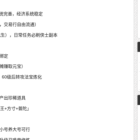
系统完善，经济系统稳定
玩，交易行自由流通）
化生），日常任务必刷侠士副本
绑定
摆摊赚取元宝）
，60级后转攻法宝炼化
动产出珍稀道具
王+方寸+普陀」
开小号养大号可行
先升级召唤兽修炼