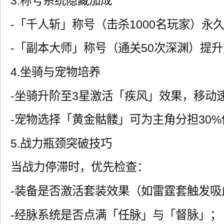
3.称号系统隐藏加成
-「千人斩」称号（击杀1000名玩家）永
-「副本大师」称号（通关50次深渊）提升对
4.坐骑与宠物培养
-坐骑升阶至3星激活「疾风」效果，移动速
-宠物选择「黄金骷髅」可为主角分担30%
5.战力瓶颈突破技巧
当战力停滞时，优先检查：
-装备是否激活套装效果（如雷霆套触发吸
-经脉系统是否点满「任脉」与「督脉」；