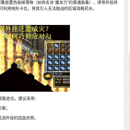
密集放置伪装掉落物（如命名含“屠龙刀”的普通装备），诱导外挂持
则可利用地形卡位，将其引入无法脱战的区域消耗药水。
智能走位。建议采用：
伤害；
f抵消外挂的回血优势。