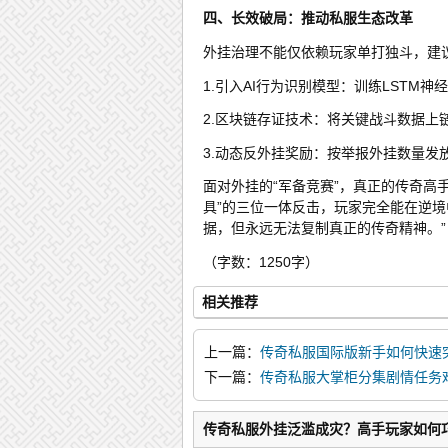
四、长效破局：推动私服生态改革
外挂治理不能仅依赖玩家单打独斗，建
1.引入AI行为识别模型：训练LSTM
2.区块链存证技术：将关键战斗数据上
3.动态反外挂奖励：按举报外挂数量发
面对外挂的“军备竞赛”，真正的传奇高
具”的三位一体反击，玩家完全能在逆
据，但永远无法复制真正的传奇精神。”
（字数：1250字）
相关推荐
上一篇：
传奇私服国际版新手如何快速
颈？
下一篇：
传奇私服大掌柜分集剧情任务
传奇私服外挂泛滥成灾？高手玩家如何