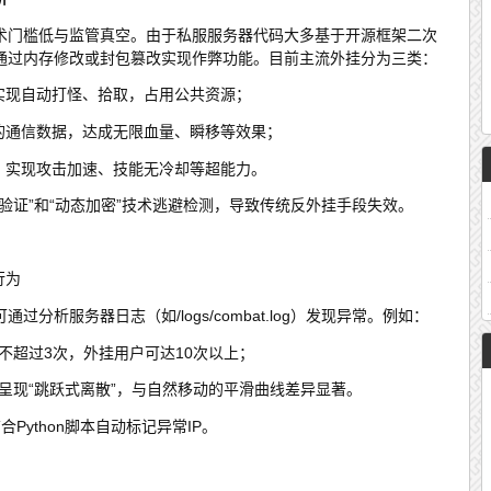
术门槛低与监管真空。由于私服服务器代码大多基于开源框架二次
通过内存修改或封包篡改实现作弊功能。目前主流外挂分为三类：
实现自动打怪、拾取，占用公共资源；
的通信数据，达成无限血量、瞬移等效果；
，实现攻击加速、技能无冷却等超能力。
验证”和“动态加密”技术逃避检测，导致传统反外挂手段失效。
行为
分析服务器日志（如/logs/combat.log）发现异常。例如：
不超过3次，外挂用户可达10次以上；
呈现“跳跃式离散”，与自然移动的平滑曲线差异显著。
合Python脚本自动标记异常IP。