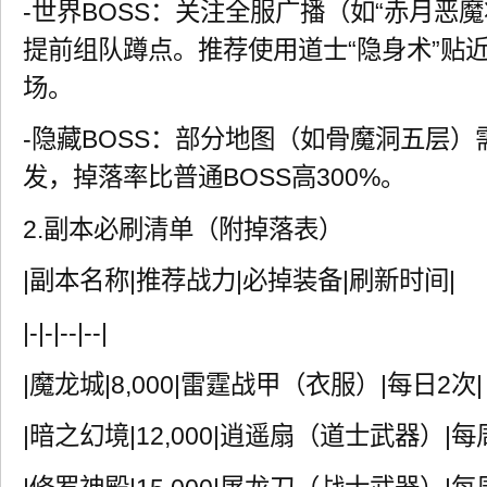
-世界BOSS：关注全服广播（如“赤月恶
提前组队蹲点。推荐使用道士“隐身术”贴近
场。
-隐藏BOSS：部分地图（如骨魔洞五层）
发，掉落率比普通BOSS高300%。
2.副本必刷清单（附掉落表）
|副本名称|推荐战力|必掉装备|刷新时间|
|-|-|--|--|
|魔龙城|8,000|雷霆战甲（衣服）|每日2次|
|暗之幻境|12,000|逍遥扇（道士武器）|每