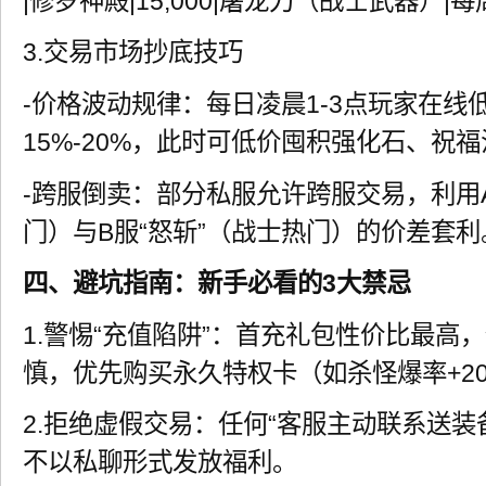
|修罗神殿|15,000|屠龙刀（战士武器）|每
3.交易市场抄底技巧
-价格波动规律：每日凌晨1-3点玩家在线
15%-20%，此时可低价囤积强化石、祝
-跨服倒卖：部分私服允许跨服交易，利用A
门）与B服“怒斩”（战士热门）的价差套利
四、避坑指南：新手必看的3大禁忌
1.警惕“充值陷阱”：首充礼包性价比最高，
慎，优先购买永久特权卡（如杀怪爆率+2
2.拒绝虚假交易：任何“客服主动联系送装
不以私聊形式发放福利。