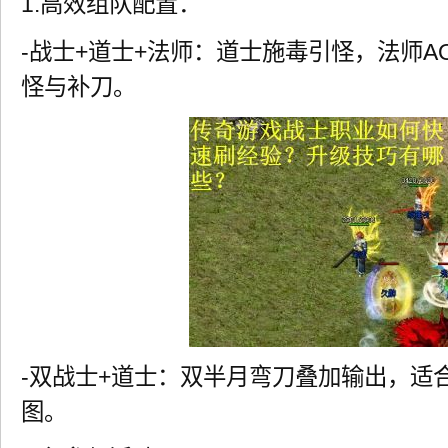
1.高效组队配置：
-战士+道士+法师：道士施毒引怪，法师A
怪与补刀。
-双战士+道士：双半月弯刀叠加输出，适
图。