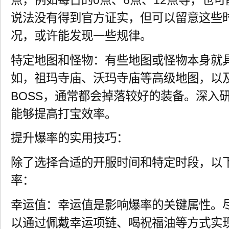
点，例如每日的0点、6点、12点等，也
说法没有得到官方证实，但可以留意这些
况，或许能发现一些规律。
特定地图和怪物：有些地图或怪物本身就
如，祖玛寺庙、沃玛寺庙等高级地图，以
BOSS，通常都会掉落较好的装备。深入
能够提高打宝效率。
提升爆率的实用技巧：
除了选择合适的开服时间和特定时段，以
率：
幸运值：幸运值是影响爆率的关键属性。
以通过佩戴幸运项链、喝祝福油等方式实