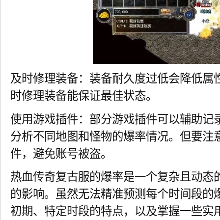
及时修理装备：装备耐久度过低会降低属
时修理装备能保证最佳状态。
使用游戏插件：部分游戏插件可以辅助记
分析不同地图和怪物的爆率情况。但要注
件，避免账号被盗。
热血传奇复古服的爆率是一个复杂且动态
的影响。虽然无法精准预测每个时间段的
初期、特定时段的特点，以及掌握一些实