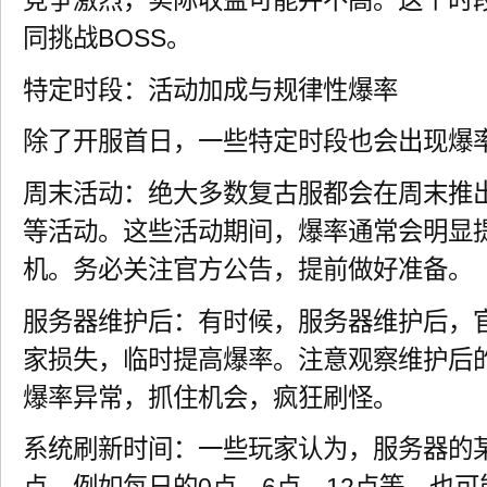
竞争激烈，实际收益可能并不高。这个时
同挑战BOSS。
特定时段：活动加成与规律性爆率
除了开服首日，一些特定时段也会出现爆
周末活动：绝大多数复古服都会在周末推
等活动。这些活动期间，爆率通常会明显
机。务必关注官方公告，提前做好准备。
服务器维护后：有时候，服务器维护后，
家损失，临时提高爆率。注意观察维护后
爆率异常，抓住机会，疯狂刷怪。
系统刷新时间：一些玩家认为，服务器的