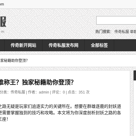
om
热门搜索
：
传奇私服
单
传奇新开网站
传奇私服发布网
全部标签
独家秘籍助你登顶？
谁称王？独家秘籍助你登顶？
 分类：传奇私服 | 作者：admin | 评论：0 | 点击：
351
次
之路无疑是玩家们追逐实力的关键所在。想要在群雄逐鹿的封妖道
更需要掌握独到的技巧和攻略。本文将为你深度剖析封妖之路的各
王座！