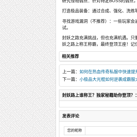
研究怪物弱点：针对特定BOSS的弱点
打造极品装备：通过合成、强化、洗练
寻找游戏漏洞（不推荐）：一些玩家会
试。
封妖之路充满挑战，但也充满机遇。只
妖之路上称王称霸，最终登顶王座！记
相关推荐
上一篇：
如何在热血传奇私服中快速提
霸主？
下一篇：
小极品大光棍如何逆袭成霸服
封妖路上谁称王？独家秘籍助你登顶？
发表评论
您的昵称