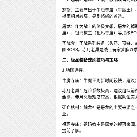
怒斩：主要产出于牛魔寺庙（牛魔王）
掉率相对较高，是刷怒斩的首选。
屠龙：作为战士的终极梦想，屠龙的掉
庙）、祖玛教主（祖玛寺庙）等顶级BO
圣战套：圣战系列装备（头盔、项链、
图BOSS。赤月老巢是战士玩家梦寐以
二、极品装备速刷技巧与策略
1.地图选择：
牛魔寺庙：牛魔王刷新时间较快，建议
赤月老巢：危险系数极高，建议组队前
金刚，赤月恶魔难度较高，根据队伍实
死亡棺材：触龙神是屠龙的主要来源之
业。
祖玛寺庙：祖玛教主是屠龙的掉落来源
提前了解。