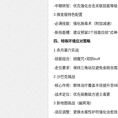
-中期转型：优先强化合击关联技能等级
3.微变版特色配置
-必满技能：强化施毒术（附加减速）
-新技能槽：建议预留2个技能位给"式神
四、特殊环境应对策略
1.赤月巢穴实战
-技能组合：困魔咒+双防buff
-走位要求：保持三角站位避免金刚合围
2.沙巴克城战
-核心作用：群体治疗覆盖半径提升至8
-战术定位：优先驱散敌方道士毒雾
3.新地图挑战（幽冥海）
-适应调整：更换水属性护符强化治愈效