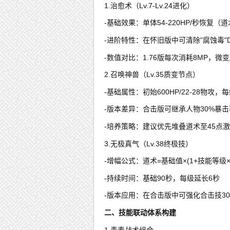
1.治愈术（Lv.7-Lv.24进化）
-基础效果：单体54-220HP/秒恢复（道
-进阶特性：在怀旧版中可清除"腐蚀毒"
-数值对比：1.76版每次消耗8MP，微
2.召唤神兽（Lv.35质变节点）
-基础属性：初始600HP/22-28物攻，
-版本差异：合击版可继承人物30%暴击
-培养策略：建议优先堆叠道术至45点
3.无极真气（Lv.38终极技）
-增幅公式：道术=基础值×(1+技能等级×0
-持续时间：基础90秒，每级延长6秒
-版本应用：在合击版中可强化合击技30
二、技能联动体系构建
1.毒素战术组合