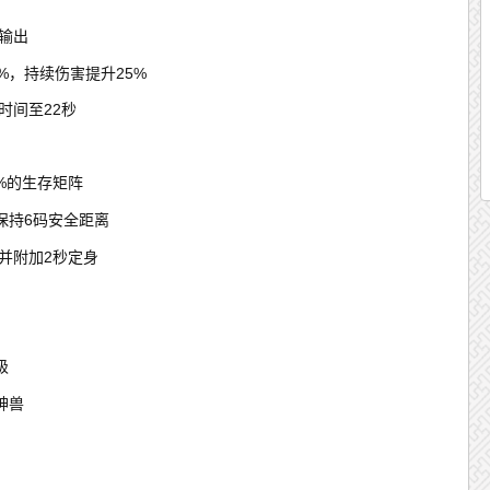
输出
%，持续伤害提升25%
时间至22秒
%的生存矩阵
保持6码安全距离
并附加2秒定身
级
神兽