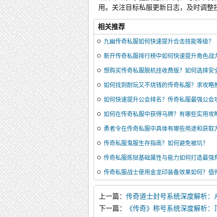
用。关注目标私服更新日志，及时调整
相关推荐
九幽传奇私服如何快速提升合击技能等级？
新开传奇私服排行榜中如何快速提升角色战
想购买传奇私服脱机挂收费版？如何选择安
如何找到耐玩又不烧钱的传奇私服？求攻略
如何快速提升公会排名？传奇私服最强公会
如何在传奇私服中获得马牌？有哪些实用攻
勇者令在传奇私服中具体有哪些用途和获取
传奇私服鬼服生存指南？如何避免被坑？
传奇私服炼狱基础属性与能力如何打造最强
传奇私服战士使用金龙印装备效果如何？值
上一篇：
传奇道士封号系统深度解析：
度攻略
下一篇：
《传奇》称号系统深度解析：