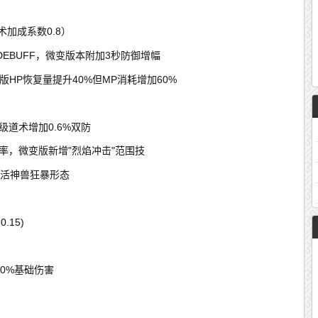
术加成系数0.8）
DEBUFF，微变版本附加3秒防御增幅
变版HP恢复量提升40%但MP消耗增加60%
每级道术增加0.6%双防
率，微变版新增"烈焰冲击"范围技
激活神兽狂暴形态
.15)
0%基础伤害