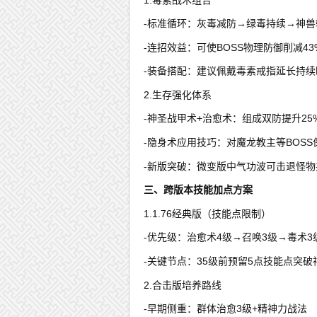
-标准循环：灰毒减防→绿毒持续→神兽
-连招效益：可使BOSS物理防御削减43
-装备搭配：建议佩戴毒素戒指延长持续
2.生存强化体系
-神圣战甲术+治愈术：组成双防提升25
-隐身术应用技巧：对魔龙教主等BOSS
-新版突破：微变版中气功波可击退怪物
三、跨版本技能加点方案
1.1.76经典版（技能点限制）
-优先级：治愈术4级→召唤3级→毒术3
-关键节点：35级前预留5点技能点突破
2.合击版培养路线
-早期侧重：群体治愈3级+精神力战法