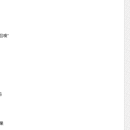
召唤"
码
果