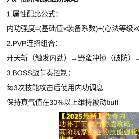
1.属性配比公式：
内功强度=(基础值×装备系数)+(心法等级×0.
2.PVP连招组合：
开天斩（触发内劲）→野蛮冲撞（破防）
3.BOSS战节奏控制：
每3次技能攻击后使用内功调息
保持真气值在30%以上维持被动buff