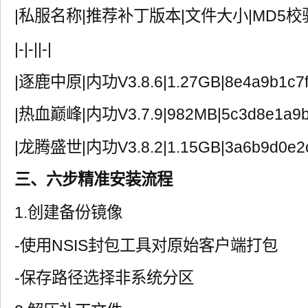
|私服名称|推荐补丁版本|文件大小|MD5校
|-|-||-|
|逐鹿中原|内功V3.8.6|1.27GB|8e4a9b1c7f2
|热血巅峰|内功V3.7.9|982MB|5c3d8e1a9b7f
|龙腾盛世|内功V3.8.2|1.15GB|3a6b9d0e2c8
三、六步精准安装流程
1.创建备份镜像
-使用NSIS封包工具对原始客户端打包
-保存路径选择非系统分区