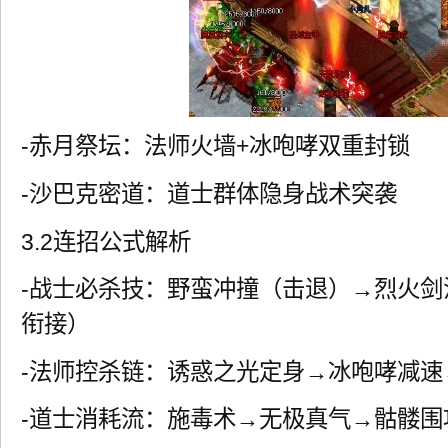
-赤月祭坛：法师火墙+冰咆哮双重封锁
-沙巴克密道：道士群体隐身战术突袭
3.2连招公式解析
-战士必杀技：野蛮冲撞（击退）→烈火剑法
衔接）
-法师控杀链：诱惑之光定身→冰咆哮减速
-道士消耗流：施毒术→无极真气→骷髅围