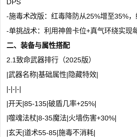
DPS
-施毒术改版：红毒降防从25%增至35%
-单挑战术：利用神兽卡位+真气环绕实现每
二、装备与属性搭配
2.1致命武器排行（2025版）
|武器名称|基础属性|隐藏特效|
|-|-|-|
|开天|85-135|破盾几率+25%|
|噬魂法杖|8-35魔法|火墙伤害+30%|
|玄天|道术55-85|施毒不消耗|