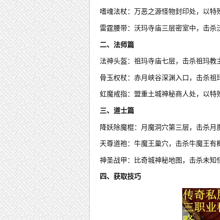
嗜魂法杖：万恶之源怪物封印处，以特
雷霆腰带：沃玛寺庙三层密室中，击杀
二、法师篇
法神头盔：祖玛寺庙七层，击杀祖玛教
骨玉权杖：赤月峡谷深渊入口，击杀祖
虹魔戒指：盟重土城神秘商人处，以特
三、道士篇
降妖除魔棍：月魔洞穴第三层，击杀月
天尊道袍：牛魔王巢穴，击杀牛魔王有
神圣战甲：比奇城神秘地图，击杀未知
四、获取技巧