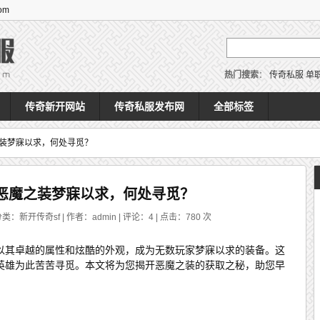
om
热门搜索
：
传奇私服
单
传奇新开网站
传奇私服发布网
全部标签
装梦寐以求，何处寻觅？
恶魔之装梦寐以求，何处寻觅？
类：新开传奇sf | 作者：admin | 评论：4 | 点击：
780
次
以其卓越的属性和炫酷的外观，成为无数玩家梦寐以求的装备。这
英雄为此苦苦寻觅。本文将为您揭开恶魔之装的获取之秘，助您早