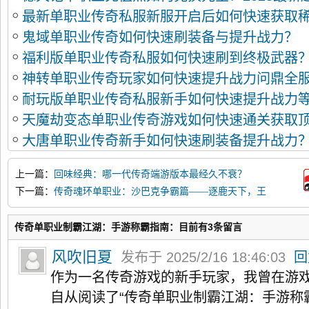
最新单职业传奇私服新服开启后如何快速获取
坑指南
鬼域单职业传奇如何快速刷装备与提升战力？
福利版单职业传奇私服如何快速刷到终极武器
神转单职业传奇玩家如何快速提升战力问鼎全
耐玩版单职业传奇私服新手如何快速提升战力
天魔劫变态单职业传奇游戏如何快速通关获取
大唐单职业传奇新手如何快速刷装备提升战力
上一篇：
回味经典：哪一代传奇端游版本最经久不衰？
下一篇：
传奇魂环单职业：沙巴克争霸篇——逐鹿天下，王
者归来
传奇单职业制霸江湖：手游称霸指南：目前有3条留言
风吹旧夏
发布于 2025/2/16 18:46:03
回
作为一名传奇游戏的新手玩家，我曾在游
自从阅读了“传奇单职业制霸江湖：手游称