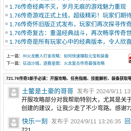
1.76传奇经典不灭，岁月无痕的游戏魅力重现
1.76传奇游戏正式上线，超级精彩！玩家们期
1.76传奇怀旧版正式发布，玩家们再次探寻传
戏即将与大家见面了。这款游戏是经过多年打
1.76传奇复古：重温经典战斗，再次畅享传奇
为一款备受欢迎的游戏。下面，我们就来看看
1.76传奇是所有玩家心中的经典版本，令人欣
新的复古版本已经上线了！这个版本不仅重温
上一篇：
80火龙散人打金攻略：如何快速赚取元宝和装备
法，让玩家们能够享受到更加精彩的游戏体验
下一篇：
征战沙城，逐鹿皇图：火龙复古传奇最强攻略
721.76传奇3新手必读：开服攻略、任务指南、技能解析、装备获取
土鳖是土豪的哥哥
发布于 2024/9/11 13
开服攻略部分对我帮助特别大，尤其是关
创建的建议，让我少走了不少弯路。感谢72
快乐一刻
发布于 2024/9/11 13:26:35
回
721